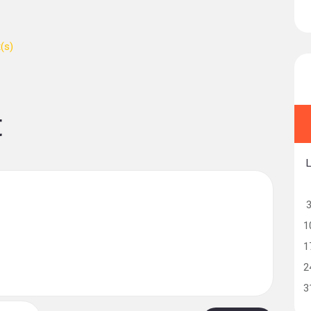
t
1
1
2
3