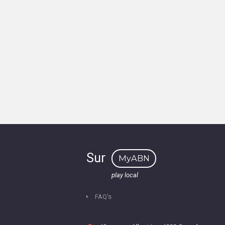
Sur
MyABN
play local
FAQ's