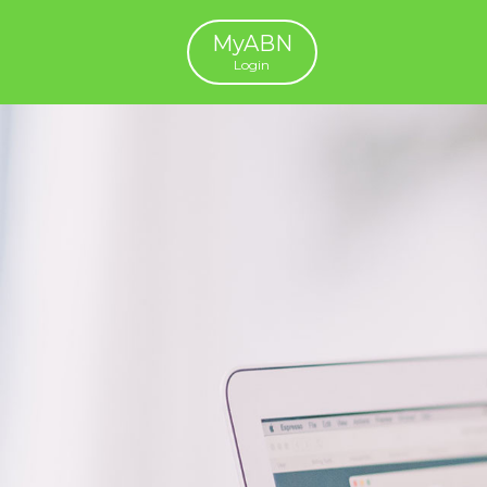
MyABN
Login