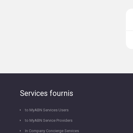
Services fournis
to MyABN Services Users
to MyABN Service Providers
In Company Concierge Services